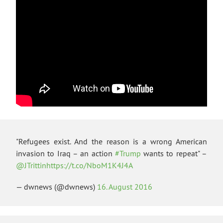
"Refugees exist. And the reason is a wrong American
invasion to Iraq – an action
#Trump
wants to repeat" –
@JTrittin
https://t.co/NboM1K4J4A
— dwnews (@dwnews)
16. August 2016