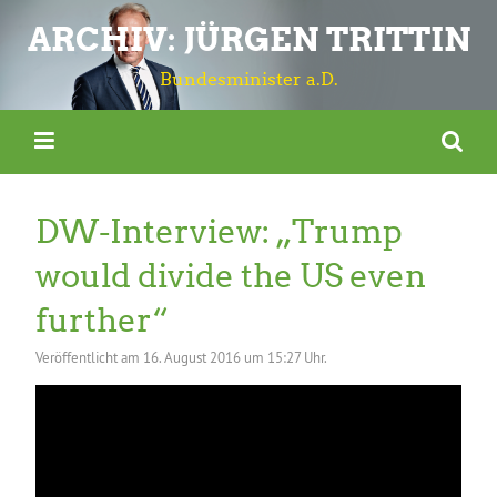
ARCHIV: JÜRGEN TRITTIN
Bundesminister a.D.
DW-Interview: „Trump
would divide the US even
further“
Veröffentlicht am
16. August 2016 um 15:27 Uhr.