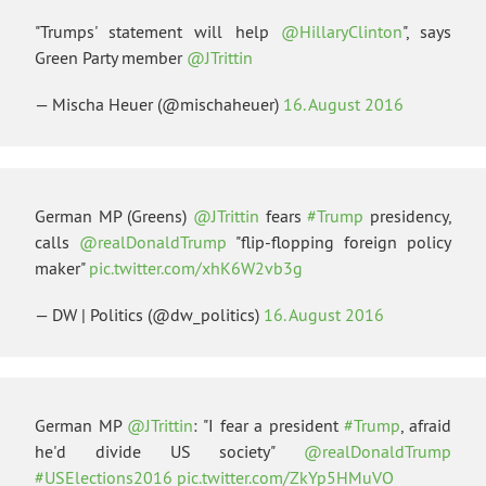
"Trumps' statement will help
@HillaryClinton
", says
Green Party member
@JTrittin
— Mischa Heuer (@mischaheuer)
16. August 2016
German MP (Greens)
@JTrittin
fears
#Trump
presidency,
calls
@realDonaldTrump
"flip-flopping foreign policy
maker"
pic.twitter.com/xhK6W2vb3g
— DW | Politics (@dw_politics)
16. August 2016
German MP
@JTrittin
: "I fear a president
#Trump
, afraid
he'd divide US society"
@realDonaldTrump
#USElections2016
pic.twitter.com/ZkYp5HMuVO