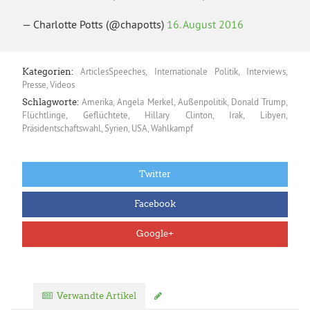
— Charlotte Potts (@chapotts)
16. August 2016
ArticlesSpeeches
,
Internationale Politik
,
Interviews
,
Kategorien:
Presse
,
Videos
Amerika
,
Angela Merkel
,
Außenpolitik
,
Donald Trump
,
Schlagworte:
Flüchtlinge
,
Geflüchtete
,
Hillary Clinton
,
Irak
,
Libyen
,
Präsidentschaftswahl
,
Syrien
,
USA
,
Wahlkampf
Twitter
Facebook
Google+
Verwandte Artikel
Kommentar verfassen