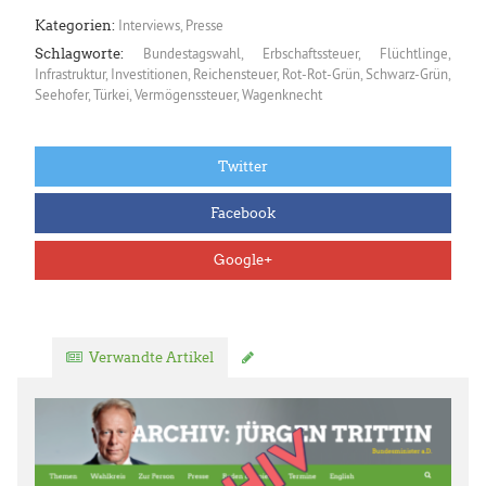
Interviews
,
Presse
Kategorien:
Bundestagswahl
,
Erbschaftssteuer
,
Flüchtlinge
,
Schlagworte:
Infrastruktur
,
Investitionen
,
Reichensteuer
,
Rot-Rot-Grün
,
Schwarz-Grün
,
Seehofer
,
Türkei
,
Vermögenssteuer
,
Wagenknecht
Twitter
Facebook
Google+
Verwandte Artikel
Kommentar verfassen