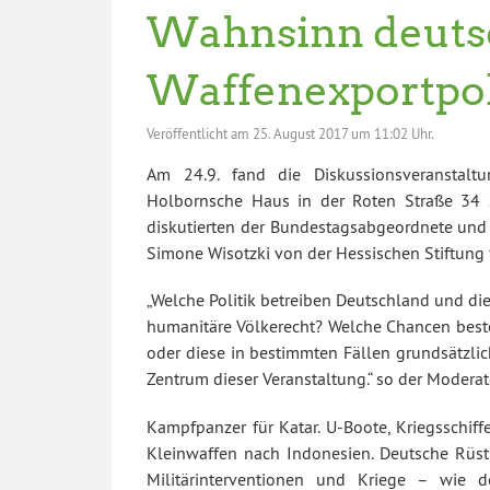
Wahnsinn deuts
Waffenexportpol
Veröffentlicht am
25. August 2017 um 11:02 Uhr.
Am 24.9. fand die Diskussionsveranstalt
Holbornsche Haus in der Roten Straße 34 s
diskutierten der Bundestagsabgeordnete und G
Simone Wisotzki von der Hessischen Stiftung 
„Welche Politik betreiben Deutschland und di
humanitäre Völkerecht? Welche Chancen best
oder diese in bestimmten Fällen grundsätzlic
Zentrum dieser Veranstaltung.“ so der Moderator
Kampfpanzer für Katar. U-Boote, Kriegsschiff
Kleinwaffen nach Indonesien. Deutsche Rüs
Militärinterventionen und Kriege – wie d