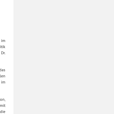
 im
tik
 Dr.
das
len
 im
ion,
mit
die