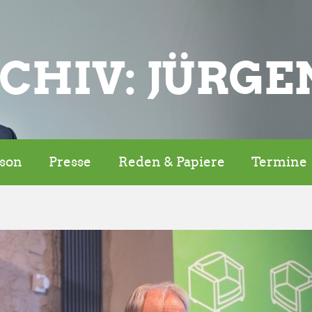
CHIV: JÜRGE
rson
Presse
Reden & Papiere
Termine