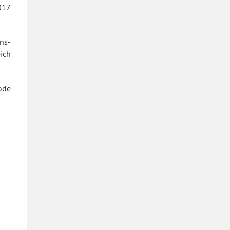
017
ens-
ich
iode