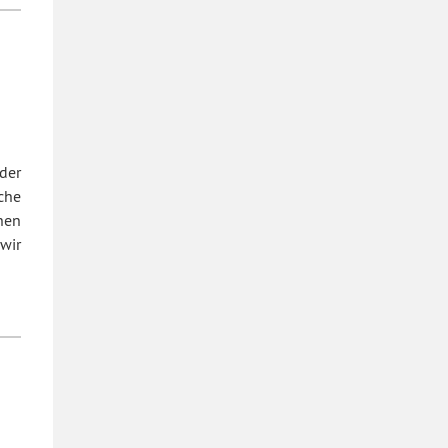
der
che
hen
 wir