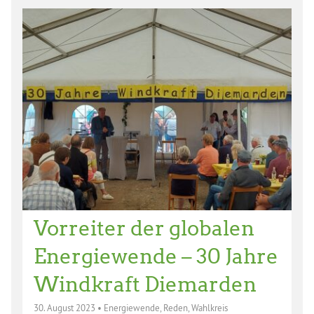
Vorreiter der globalen
Energiewende – 30 Jahre
Windkraft Diemarden
30. August 2023
•
Energiewende
,
Reden
,
Wahlkreis