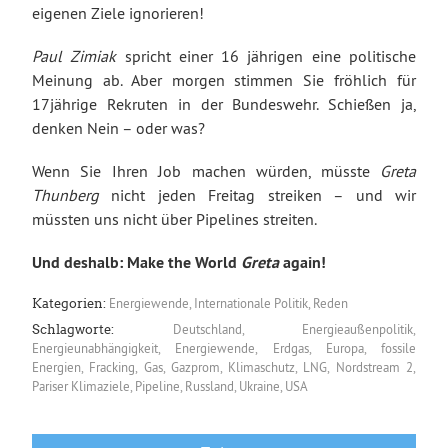
eigenen Ziele ignorieren!
Paul Zimiak
spricht einer 16 jährigen eine politische
Meinung ab. Aber morgen stimmen Sie fröhlich für
17jährige Rekruten in der Bundeswehr. Schießen ja,
denken Nein – oder was?
Wenn Sie Ihren Job machen würden, müsste
Greta
Thunberg
nicht jeden Freitag streiken – und wir
müssten uns nicht über Pipelines streiten.
Und deshalb: Make the World
Greta
again!
Energiewende
,
Internationale Politik
,
Reden
Kategorien:
Deutschland
,
Energieaußenpolitik
,
Schlagworte:
Energieunabhängigkeit
,
Energiewende
,
Erdgas
,
Europa
,
fossile
Energien
,
Fracking
,
Gas
,
Gazprom
,
Klimaschutz
,
LNG
,
Nordstream 2
,
Pariser Klimaziele
,
Pipeline
,
Russland
,
Ukraine
,
USA