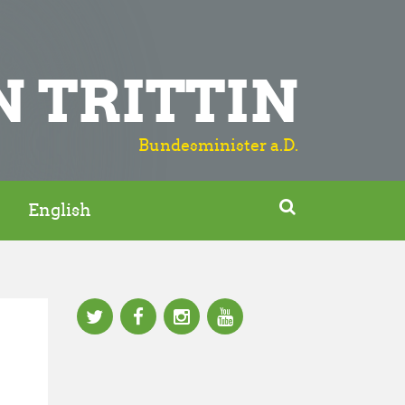
N TRITTIN
Bundesminister a.D.

English