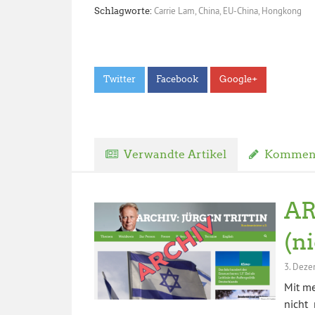
Carrie Lam
,
China
,
EU-China
,
Hongkong
Schlagworte:
Twitter
Facebook
Google+
Verwandte Artikel
Komment
AR
(n
3. Deze
Mit m
nicht 