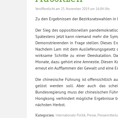
Veröffentlicht am
25. November 2019 um 16:04 Uhr.
Zu den Ergebnissen der Bezirksratswahlen in H
Der Sieg des oppositionellen pandemokratisch
Spätestens jetzt kann niemand mehr die Symp
Demonstrierenden in Frage stellen. Dieses Er
Nachdem Lam mit dem Auslieferungsgesetz die 
wirksame Schritte zu einer Deeskalation. D
Monate, dazu gehört eine Amnestie. Diesen Ko
erneut ein Aufflammen der Gewalt und eine Ero
Die chinesische Führung ist offensichtlich 
gelöst werden soll. Aber auch das sche
Bundesregierung muss der chinesischen Führ
Hongkong verhindert mögliche Ergebnisse be
nächsten Herbst.
Internationale Politik
,
Presse
,
Pressemitteil
Kategorien: