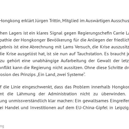
ongkong erklärt Jürgen Trittin, Mitglied im Auswärtigen Ausschus
en Lagers ist ein klares Signal gegen Regierungschefin Carrie L
athie der Hongkonger Bevölkerung für die Anliegen der friedlic
gebnis ist eine Abrechnung mit Lams Versuch, die Krise auszusitz
Krise ausgelöst hat, ist sie nun auf Tauchstation. Es braucht je
azu gehört eine unabhängige Aufarbeitung der Gewalt der letz
nflikt kann die Regierung nicht aussitzen. Ohne diese Schritte d
sion des Prinzips „Ein Land, zwei Systeme“.
auf die Linie eingeschwenkt, dass das Problem innerhalb Hongko
int die Lähmung der Administration nicht zu überwinden. 
ung unmissverständlich klar machen: Ein gewaltsames Eingreifen
i Handel und Investitionen auf dem EU-China-Gipfel in Leipzig
ung