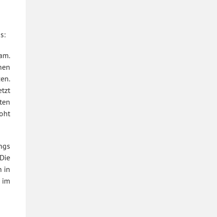
s:
am.
hen
en.
tzt
ten
roht
ngs
Die
 in
 im