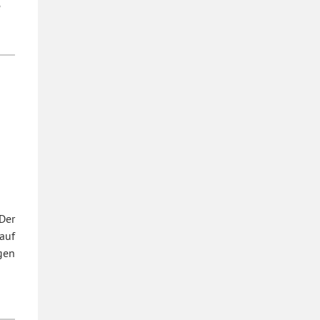
e
Der
auf
gen