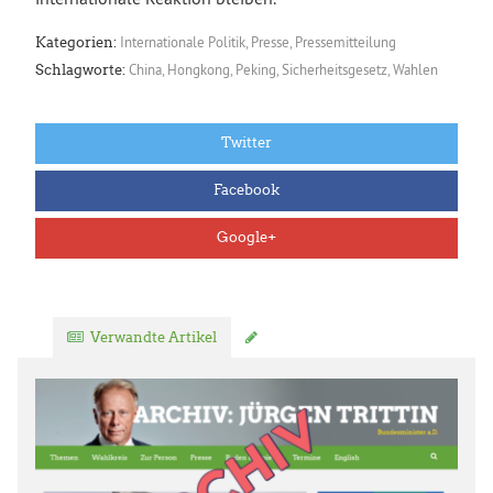
Internationale Politik
,
Presse
,
Pressemitteilung
Kategorien:
China
,
Hongkong
,
Peking
,
Sicherheitsgesetz
,
Wahlen
Schlagworte:
Twitter
Facebook
Google+
Verwandte Artikel
Kommentar verfassen