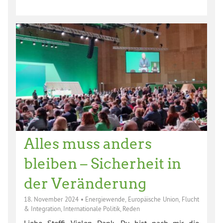
Alles muss anders
bleiben – Sicherheit in
der Veränderung
18. November 2024
•
Energiewende
,
Europäische Union
,
Flucht
& Integration
,
Internationale Politik
,
Reden
Liebe Steffi, Vielen Dank. Du bist nach mir die