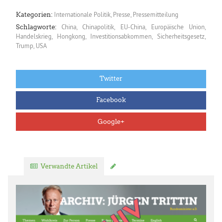
Internationale Politik
,
Presse
,
Pressemitteilung
Kategorien:
China
,
Chinapolitik
,
EU-China
,
Europäische Union
,
Schlagworte:
Handelskrieg
,
Hongkong
,
Investitionsabkommen
,
Sicherheitsgesetz
,
Trump
,
USA
Twitter
Facebook
Google+
Verwandte Artikel
Kommentar verfassen