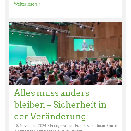
Weiterlesen »
Alles muss anders
bleiben – Sicherheit in
der Veränderung
18. November 2024
•
Energiewende
,
Europäische Union
,
Flucht