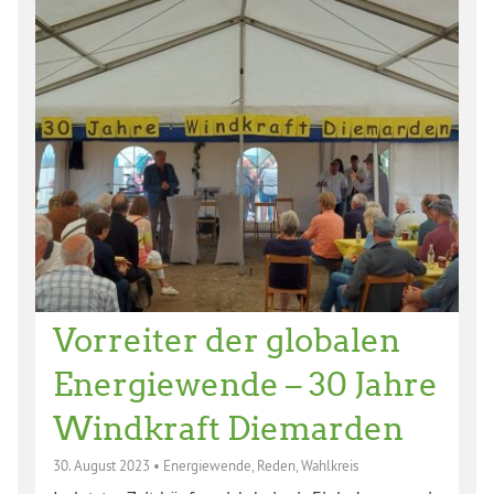
Vorreiter der globalen
Energiewende – 30 Jahre
Windkraft Diemarden
30. August 2023
•
Energiewende
,
Reden
,
Wahlkreis